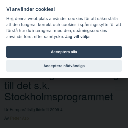
Vi använder cookies!
Hej, denna webbplats använder cookies för att säkerställa
att den fungerar korrekt och cookies i spårningssyfte för att
förstå hur du interagerar med den, spårningscookies
används först efter samtycke.
Jag vill välja
Sök
Acceptera alla
Acceptera nödvändiga
Anteckningar i anslutning
till det s.k.
Stockholmsprogrammet
Ur Europarättslig tidskrift 2009 4
Av
Petter Asp