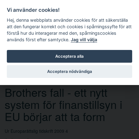
Vi använder cookies!
Hej, denna webbplats använder cookies för att säkerställa
att den fungerar korrekt och cookies i spårningssyfte för att
förstå hur du interagerar med den, spårningscookies
används först efter samtycke.
Jag vill välja
Sök
Acceptera alla
Acceptera nödvändiga
Ett år efter Lehman
Brothers fall - ett nytt
system för finanstillsyn i
EU börjar att ta form
Ur Europarättslig tidskrift 2009 4