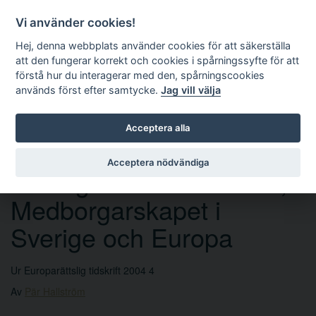
Vi använder cookies!
Hej, denna webbplats använder cookies för att säkerställa
att den fungerar korrekt och cookies i spårningssyfte för att
förstå hur du interagerar med den, spårningscookies
används först efter samtycke.
Jag vill välja
Sök
Acceptera alla
Acceptera nödvändiga
Hedvig Lokrantz Bernitz,
Medborgarskapet i
Sverige och Europa
Ur Europarättslig tidskrift 2004 4
Av
Pär Hallström