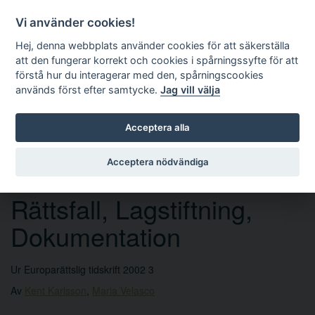
Vi använder cookies!
Hej, denna webbplats använder cookies för att säkerställa
att den fungerar korrekt och cookies i spårningssyfte för att
förstå hur du interagerar med den, spårningscookies
används först efter samtycke.
Jag vill välja
Sök
Acceptera alla
Acceptera nödvändiga
Aktuellt under 2002 -
Rättsfall, Lagstiftning,
Dokumentation
Ur Europarättslig tidskrift 2002 3
Av
Kent Karlsson
,
Maria Velasco