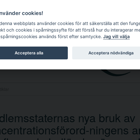
använder cookies!
 denna webbplats använder cookies för att säkerställa att den fung
ekt och cookies i spårningssyfte för att förstå hur du interagerar m
 spårningscookies används först efter samtycke.
Jag vill välja
Acceptera alla
Acceptera nödvändiga
lemsstaternas nya bruk av
centrationsförord-ningens ar