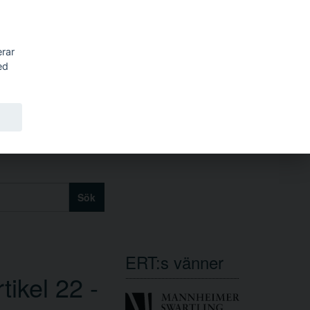
erar
ed
Sök
ERT:s vänner
tikel 22 -