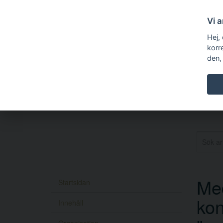
Vi 
Hej,
korr
den,
Med
Startsidan
kon
Innehåll