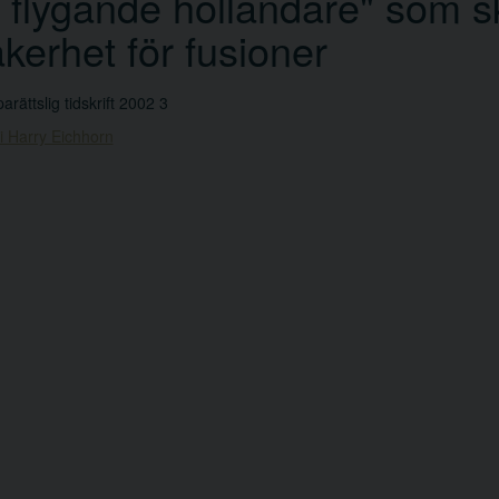
 flygande holländare" som s
kerhet för fusioner
arättslig tidskrift 2002 3
i Harry Eichhorn