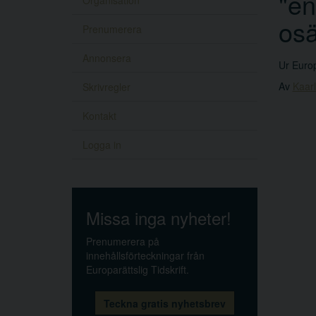
"en
Organisation
osä
Prenumerera
Annonsera
Ur Europ
Av
Kaarl
Skrivregler
Kontakt
Logga in
Missa inga nyheter!
Prenumerera på
innehållsförteckningar från
Europarättslig Tidskrift.
Teckna gratis nyhetsbrev