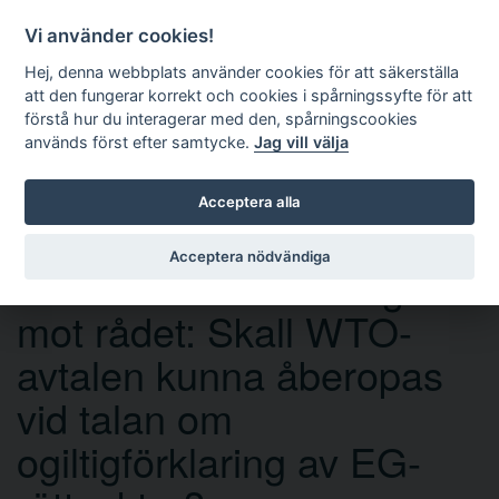
Vi använder cookies!
Hej, denna webbplats använder cookies för att säkerställa
att den fungerar korrekt och cookies i spårningssyfte för att
förstå hur du interagerar med den, spårningscookies
används först efter samtycke.
Jag vill välja
Sök
Acceptera alla
Acceptera nödvändiga
Domen i målet Portugal
mot rådet: Skall WTO-
avtalen kunna åberopas
vid talan om
ogiltigförklaring av EG-