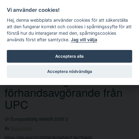
Vi använder cookies!
Hej, denna webbplats använder cookies för att säkerställa
att den fungerar korrekt och cookies i spårningssyfte för att
förstå hur du interagerar med den, spårningscookies
används först efter samtycke.
Jag vill välja
Sök
Acceptera alla
Acceptera nödvändiga
Historisk begäran om
förhandsavgörande från
UPC
Ur Europarättslig tidskrift 2026 2
Av
Anna Horn
https://doi.org/10.53292/8c345de7.5e75defd