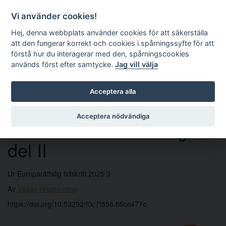
Vi använder cookies!
Hej, denna webbplats använder cookies för att säkerställa
att den fungerar korrekt och cookies i spårningssyfte för att
förstå hur du interagerar med den, spårningscookies
används först efter samtycke.
Jag vill välja
Sök
Acceptera alla
Acceptera nödvändiga
EU-domstolen i Sverige –
del II
Ur Europarättslig tidskrift 2025 3
Av
Vildan Hrustemova
https://doi.org/10.53292/f0c7f556.86cc477c