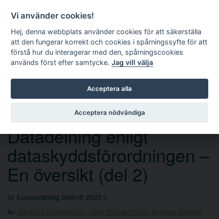
Vi använder cookies!
Hej, denna webbplats använder cookies för att säkerställa
att den fungerar korrekt och cookies i spårningssyfte för att
förstå hur du interagerar med den, spårningscookies
används först efter samtycke.
Jag vill välja
Sök
Acceptera alla
Acceptera nödvändiga
PEER REVIEW
Datadelning enligt
dataskyddsförordningen –
En översikt (del 2)
Ur Europarättslig tidskrift 2023 3
Av
Johanna Chamberlain
,
Hajo Michael Holtz
,
Andreas Kotsios