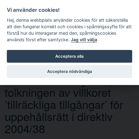
Vi använder cookies!
Hej, denna webbplats använder cookies för att säkerställa
att den fungerar korrekt och cookies i spårningssyfte för att
förstå hur du interagerar med den, spårningscookies
används först efter samtycke.
Jag vill välja
Sök
Acceptera alla
Acceptera nödvändiga
Mål C-93/18 Bajratari, och
tolkningen av villkoret
’tillräckliga tillgångar’ för
uppehållsrätt i direktiv
2004/38