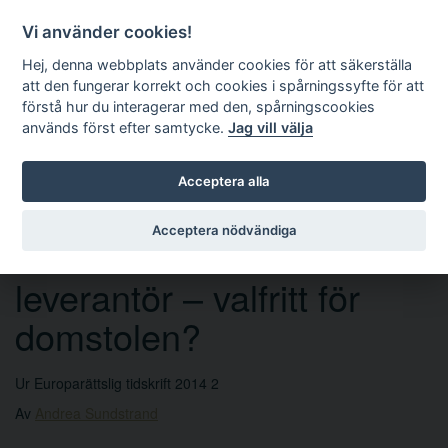
Vi använder cookies!
Hej, denna webbplats använder cookies för att säkerställa
att den fungerar korrekt och cookies i spårningssyfte för att
förstå hur du interagerar med den, spårningscookies
används först efter samtycke.
Jag vill välja
Sök
Acceptera alla
Acceptera nödvändiga
Talerätt för vinnande
leverantör – valfritt för
domstolen?
Ur Europarättslig tidskrift 2014 2
Av
Andrea Sundstrand