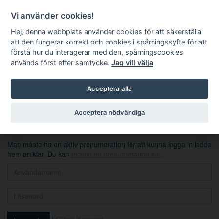
Vi använder cookies!
Hej, denna webbplats använder cookies för att säkerställa
att den fungerar korrekt och cookies i spårningssyfte för att
förstå hur du interagerar med den, spårningscookies
används först efter samtycke.
Jag vill välja
Sök
Acceptera alla
Logga in
Acceptera nödvändiga
Man måste ha en aktiv prenumeration för att kunna logga in ladda
hem artiklar. Du kan
teckna en prenumeration här
.
|
Glömt lösenord