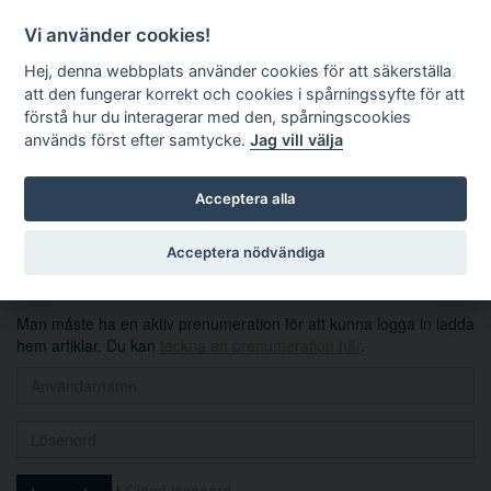
Vi använder cookies!
Hej, denna webbplats använder cookies för att säkerställa
att den fungerar korrekt och cookies i spårningssyfte för att
förstå hur du interagerar med den, spårningscookies
används först efter samtycke.
Jag vill välja
Sök
Acceptera alla
Logga in
Acceptera nödvändiga
Man måste ha en aktiv prenumeration för att kunna logga in ladda
hem artiklar. Du kan
teckna en prenumeration här
.
|
Glömt lösenord