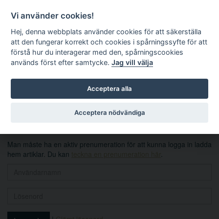
Vi använder cookies!
Hej, denna webbplats använder cookies för att säkerställa
att den fungerar korrekt och cookies i spårningssyfte för att
förstå hur du interagerar med den, spårningscookies
används först efter samtycke.
Jag vill välja
Sök
Acceptera alla
Logga in
Acceptera nödvändiga
Man måste ha en aktiv prenumeration för att kunna logga in ladda
hem artiklar. Du kan
teckna en prenumeration här
.
|
Glömt lösenord