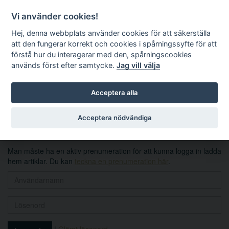
Vi använder cookies!
Hej, denna webbplats använder cookies för att säkerställa
att den fungerar korrekt och cookies i spårningssyfte för att
förstå hur du interagerar med den, spårningscookies
används först efter samtycke.
Jag vill välja
Sök
Acceptera alla
Logga in
Acceptera nödvändiga
Man måste ha en aktiv prenumeration för att kunna logga in ladda
hem artiklar. Du kan
teckna en prenumeration här
.
|
Glömt lösenord