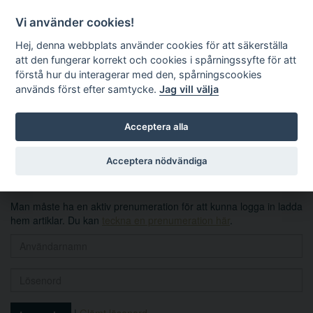
Vi använder cookies!
Hej, denna webbplats använder cookies för att säkerställa
att den fungerar korrekt och cookies i spårningssyfte för att
förstå hur du interagerar med den, spårningscookies
används först efter samtycke.
Jag vill välja
Sök
Acceptera alla
Logga in
Acceptera nödvändiga
Man måste ha en aktiv prenumeration för att kunna logga in ladda
hem artiklar. Du kan
teckna en prenumeration här
.
|
Glömt lösenord