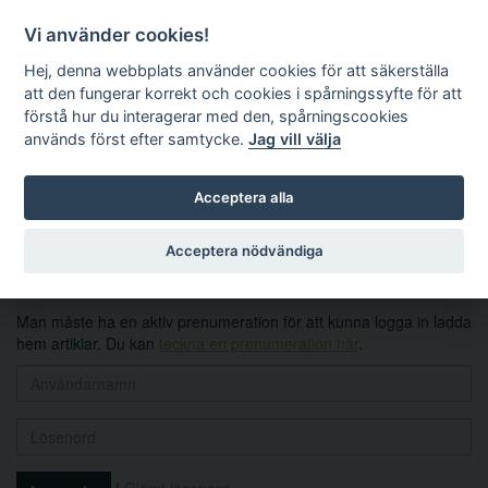
Vi använder cookies!
Hej, denna webbplats använder cookies för att säkerställa
att den fungerar korrekt och cookies i spårningssyfte för att
förstå hur du interagerar med den, spårningscookies
används först efter samtycke.
Jag vill välja
Sök
Acceptera alla
Logga in
Acceptera nödvändiga
Man måste ha en aktiv prenumeration för att kunna logga in ladda
hem artiklar. Du kan
teckna en prenumeration här
.
|
Glömt lösenord