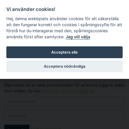
Vi använder cookies!
Hej, denna webbplats använder cookies för att säkerställa
att den fungerar korrekt och cookies i spårningssyfte för att
förstå hur du interagerar med den, spårningscookies
används först efter samtycke.
Jag vill välja
Sök
Acceptera alla
Logga in
Acceptera nödvändiga
Man måste ha en aktiv prenumeration för att kunna logga in ladda
hem artiklar. Du kan
teckna en prenumeration här
.
|
Glömt lösenord