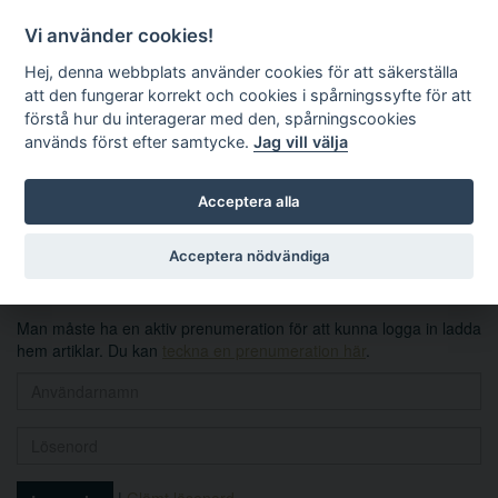
Vi använder cookies!
Hej, denna webbplats använder cookies för att säkerställa
att den fungerar korrekt och cookies i spårningssyfte för att
förstå hur du interagerar med den, spårningscookies
används först efter samtycke.
Jag vill välja
Sök
Acceptera alla
Logga in
Acceptera nödvändiga
Man måste ha en aktiv prenumeration för att kunna logga in ladda
hem artiklar. Du kan
teckna en prenumeration här
.
|
Glömt lösenord