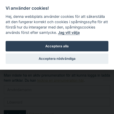
Vi använder cookies!
Hej, denna webbplats använder cookies för att säkerställa
att den fungerar korrekt och cookies i spårningssyfte för att
förstå hur du interagerar med den, spårningscookies
används först efter samtycke.
Jag vill välja
Sök
Acceptera alla
Logga in
Acceptera nödvändiga
Man måste ha en aktiv prenumeration för att kunna logga in ladda
hem artiklar. Du kan
teckna en prenumeration här
.
|
Glömt lösenord