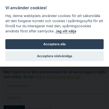
Vi använder cookies!
Hej, denna webbplats använder cookies för att säkerställa
att den fungerar korrekt och cookies i spårningssyfte för att
förstå hur du interagerar med den, spårningscookies
används först efter samtycke.
Jag vill välja
Sök
Acceptera alla
Logga in
Acceptera nödvändiga
Man måste ha en aktiv prenumeration för att kunna logga in ladda
hem artiklar. Du kan
teckna en prenumeration här
.
|
Glömt lösenord