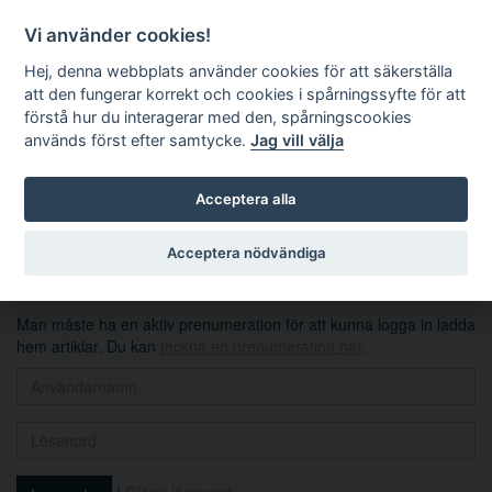
Vi använder cookies!
Hej, denna webbplats använder cookies för att säkerställa
att den fungerar korrekt och cookies i spårningssyfte för att
förstå hur du interagerar med den, spårningscookies
används först efter samtycke.
Jag vill välja
Sök
Acceptera alla
Logga in
Acceptera nödvändiga
Man måste ha en aktiv prenumeration för att kunna logga in ladda
hem artiklar. Du kan
teckna en prenumeration här
.
|
Glömt lösenord