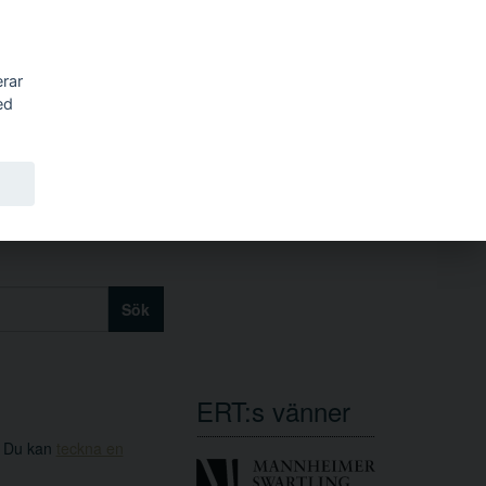
erar
ed
Sök
ERT:s vänner
. Du kan
teckna en