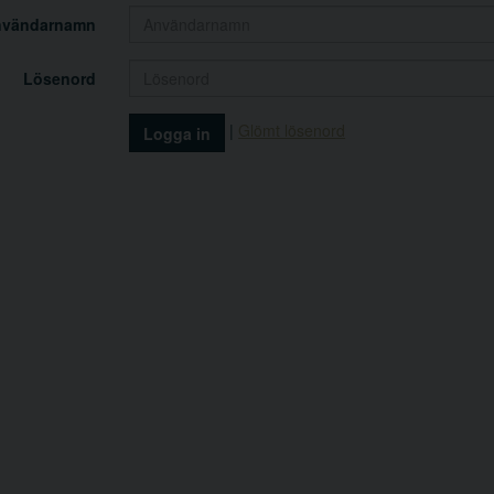
nvändarnamn
Lösenord
|
Glömt lösenord