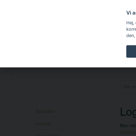
Vi 
Hej,
korr
den,
Log
Startsidan
Innehåll
Man måst
prenume