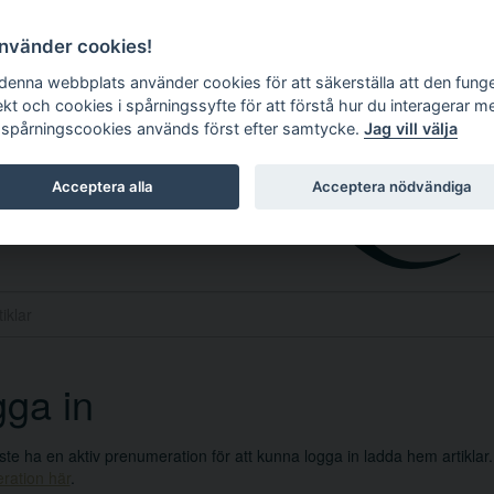
använder cookies!
 denna webbplats använder cookies för att säkerställa att den fung
ekt och cookies i spårningssyfte för att förstå hur du interagerar m
 spårningscookies används först efter samtycke.
Jag vill välja
Acceptera alla
Acceptera nödvändiga
ga in
e ha en aktiv prenumeration för att kunna logga in ladda hem artiklar
ration här
.