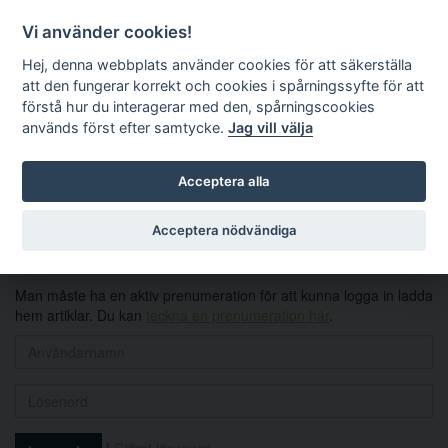
Vi använder cookies!
Hej, denna webbplats använder cookies för att säkerställa
att den fungerar korrekt och cookies i spårningssyfte för att
förstå hur du interagerar med den, spårningscookies
används först efter samtycke.
Jag vill välja
Sök
Acceptera alla
Logga in
Acceptera nödvändiga
Man måste ha en aktiv prenumeration för att kunna logga in ladda
hem artiklar. Du kan
teckna en prenumeration här
.
|
Glömt lösenord