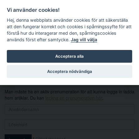
Vi använder cookies!
Hej, denna webbplats använder cookies för att säkerställa
att den fungerar korrekt och cookies i spårningssyfte för att
förstå hur du interagerar med den, spårningscookies
används först efter samtycke.
Jag vill välja
Sök
Acceptera alla
Logga in
Acceptera nödvändiga
Man måste ha en aktiv prenumeration för att kunna logga in ladda
hem artiklar. Du kan
teckna en prenumeration här
.
|
Glömt lösenord