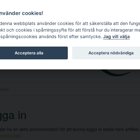
använder cookies!
 denna webbplats använder cookies för att säkerställa att den fung
ekt och cookies i spårningssyfte för att förstå hur du interagerar m
 spårningscookies används först efter samtycke.
Jag vill välja
Acceptera alla
Acceptera nödvändiga
ga in
e ha en aktiv prenumeration för att kunna logga in ladda hem artiklar
ration här
.