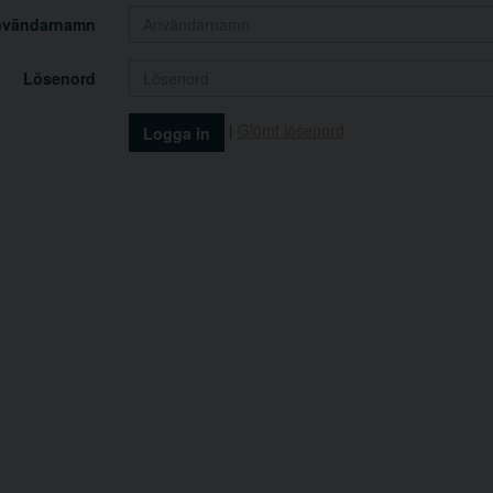
nvändarnamn
Lösenord
|
Glömt lösenord