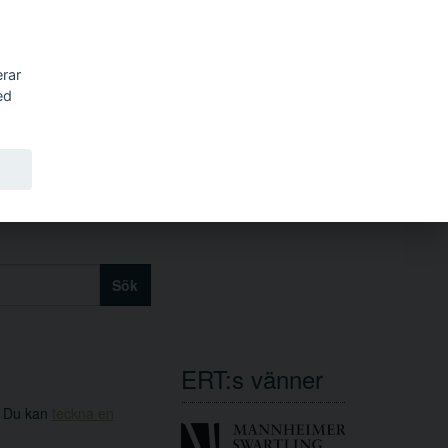
erar
ed
Sök
ERT:s vänner
. Du kan
teckna en