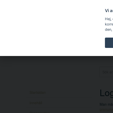
Vi 
Hej,
korr
den,
Log
Startsidan
Innehåll
Man måst
prenume