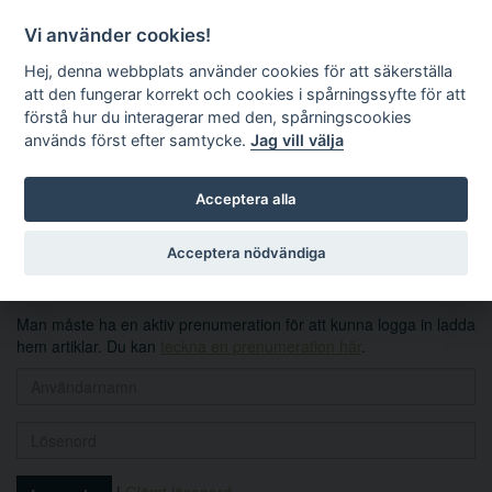
Vi använder cookies!
Hej, denna webbplats använder cookies för att säkerställa
att den fungerar korrekt och cookies i spårningssyfte för att
förstå hur du interagerar med den, spårningscookies
används först efter samtycke.
Jag vill välja
Sök
Acceptera alla
Logga in
Acceptera nödvändiga
Man måste ha en aktiv prenumeration för att kunna logga in ladda
hem artiklar. Du kan
teckna en prenumeration här
.
|
Glömt lösenord