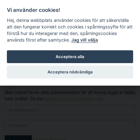
Vi använder cookies!
Hej, denna webbplats använder cookies för att säkerställa
att den fungerar korrekt och cookies i spårningssyfte för att
förstå hur du interagerar med den, spårningscookies
används först efter samtycke.
Jag vill välja
Sök
Acceptera alla
Logga in
Acceptera nödvändiga
Man måste ha en aktiv prenumeration för att kunna logga in ladda
hem artiklar. Du kan
teckna en prenumeration här
.
|
Glömt lösenord