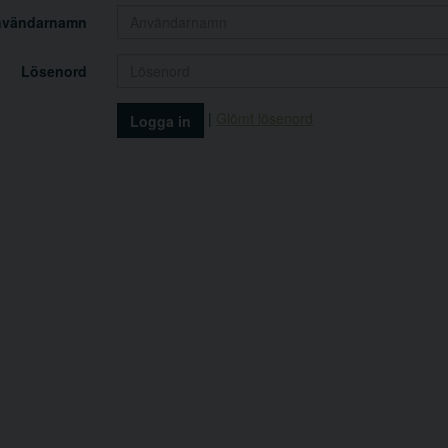
nvändarnamn
Lösenord
|
Glömt lösenord