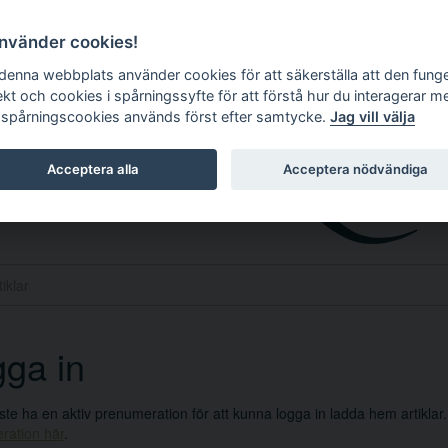
använder cookies!
 denna webbplats använder cookies för att säkerställa att den fung
ekt och cookies i spårningssyfte för att förstå hur du interagerar m
 spårningscookies används först efter samtycke.
Jag vill välja
Acceptera alla
Acceptera nödvändiga
ga in
e ha en aktiv prenumeration för att kunna logga in ladda hem artiklar
ration här
.