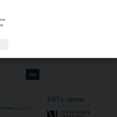
erar
ed
Sök
ERT:s vänner
. Du kan
teckna en