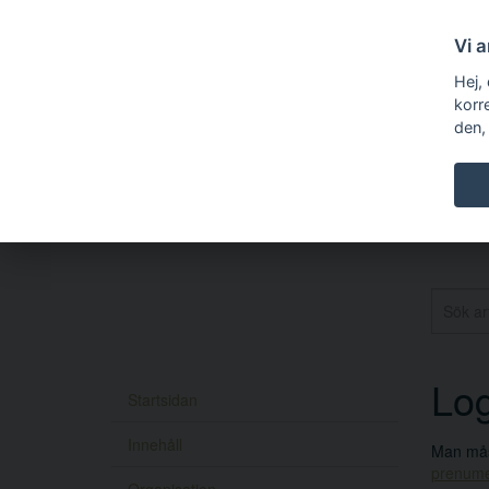
Vi 
Hej,
korr
den,
Log
Startsidan
Innehåll
Man måst
prenume