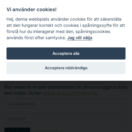
Vi använder cookies!
Hej, denna webbplats använder cookies för att säkerställa
att den fungerar korrekt och cookies i spårningssyfte för att
förstå hur du interagerar med den, spårningscookies
används först efter samtycke.
Jag vill välja
Sök
Acceptera alla
Logga in
Acceptera nödvändiga
Man måste ha en aktiv prenumeration för att kunna logga in ladda
hem artiklar. Du kan
teckna en prenumeration här
.
|
Glömt lösenord