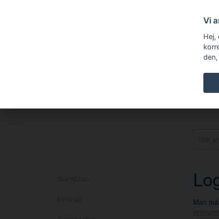
Vi 
Hej,
korr
den,
Log
Startsidan
Innehåll
Man måst
prenume