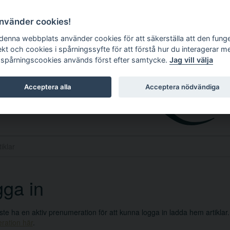
använder cookies!
 denna webbplats använder cookies för att säkerställa att den fung
ekt och cookies i spårningssyfte för att förstå hur du interagerar m
 spårningscookies används först efter samtycke.
Jag vill välja
Acceptera alla
Acceptera nödvändiga
ga in
e ha en aktiv prenumeration för att kunna logga in ladda hem artiklar
ration här
.