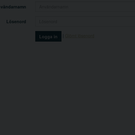
nvändarnamn
Lösenord
|
Glömt lösenord