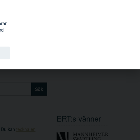
erar
ed
Sök
ERT:s vänner
. Du kan
teckna en