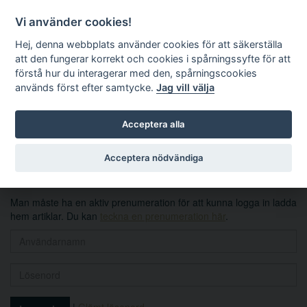
Vi använder cookies!
Hej, denna webbplats använder cookies för att säkerställa
att den fungerar korrekt och cookies i spårningssyfte för att
förstå hur du interagerar med den, spårningscookies
används först efter samtycke.
Jag vill välja
Sök
Acceptera alla
Logga in
Acceptera nödvändiga
Man måste ha en aktiv prenumeration för att kunna logga in ladda
hem artiklar. Du kan
teckna en prenumeration här
.
|
Glömt lösenord