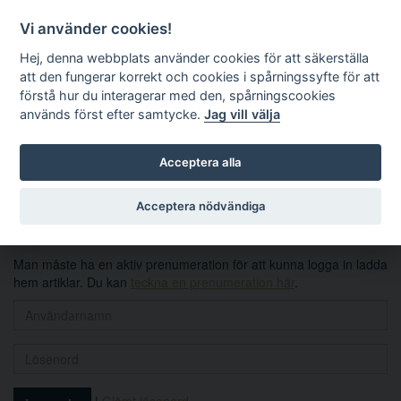
Vi använder cookies!
Hej, denna webbplats använder cookies för att säkerställa
att den fungerar korrekt och cookies i spårningssyfte för att
förstå hur du interagerar med den, spårningscookies
används först efter samtycke.
Jag vill välja
Sök
Acceptera alla
Logga in
Acceptera nödvändiga
Man måste ha en aktiv prenumeration för att kunna logga in ladda
hem artiklar. Du kan
teckna en prenumeration här
.
|
Glömt lösenord