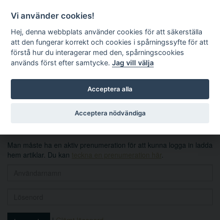
Vi använder cookies!
Hej, denna webbplats använder cookies för att säkerställa
att den fungerar korrekt och cookies i spårningssyfte för att
förstå hur du interagerar med den, spårningscookies
används först efter samtycke.
Jag vill välja
Sök
Acceptera alla
Logga in
Acceptera nödvändiga
Man måste ha en aktiv prenumeration för att kunna logga in ladda
hem artiklar. Du kan
teckna en prenumeration här
.
|
Glömt lösenord