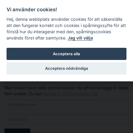
Vi använder cookies!
Hej, denna webbplats använder cookies för att säkerställa
att den fungerar korrekt och cookies i spårningssyfte för att
förstå hur du interagerar med den, spårningscookies
används först efter samtycke.
Jag vill välja
Sök
Acceptera alla
Logga in
Acceptera nödvändiga
Man måste ha en aktiv prenumeration för att kunna logga in ladda
hem artiklar. Du kan
teckna en prenumeration här
.
|
Glömt lösenord