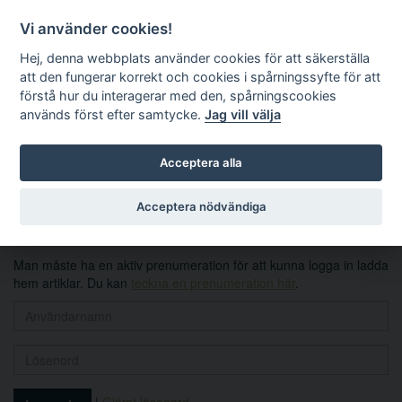
Vi använder cookies!
Hej, denna webbplats använder cookies för att säkerställa
att den fungerar korrekt och cookies i spårningssyfte för att
förstå hur du interagerar med den, spårningscookies
används först efter samtycke.
Jag vill välja
Sök
Acceptera alla
Logga in
Acceptera nödvändiga
Man måste ha en aktiv prenumeration för att kunna logga in ladda
hem artiklar. Du kan
teckna en prenumeration här
.
|
Glömt lösenord