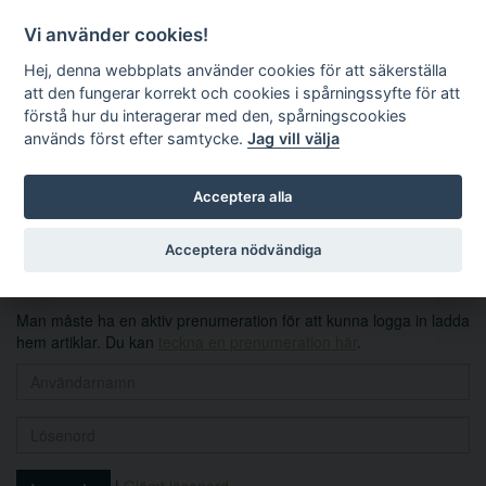
Vi använder cookies!
Hej, denna webbplats använder cookies för att säkerställa
att den fungerar korrekt och cookies i spårningssyfte för att
förstå hur du interagerar med den, spårningscookies
används först efter samtycke.
Jag vill välja
Sök
Acceptera alla
Logga in
Acceptera nödvändiga
Man måste ha en aktiv prenumeration för att kunna logga in ladda
hem artiklar. Du kan
teckna en prenumeration här
.
|
Glömt lösenord