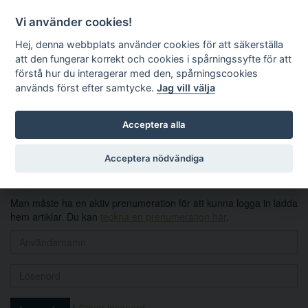
Vi använder cookies!
Hej, denna webbplats använder cookies för att säkerställa
att den fungerar korrekt och cookies i spårningssyfte för att
förstå hur du interagerar med den, spårningscookies
används först efter samtycke.
Jag vill välja
Sök
Acceptera alla
Logga in
Acceptera nödvändiga
Man måste ha en aktiv prenumeration för att kunna logga in ladda
hem artiklar. Du kan
teckna en prenumeration här
.
|
Glömt lösenord