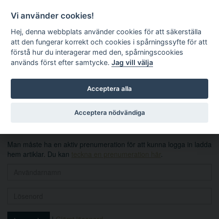
Vi använder cookies!
Hej, denna webbplats använder cookies för att säkerställa
att den fungerar korrekt och cookies i spårningssyfte för att
förstå hur du interagerar med den, spårningscookies
används först efter samtycke.
Jag vill välja
Sök
Acceptera alla
Logga in
Acceptera nödvändiga
Man måste ha en aktiv prenumeration för att kunna logga in ladda
hem artiklar. Du kan
teckna en prenumeration här
.
|
Glömt lösenord