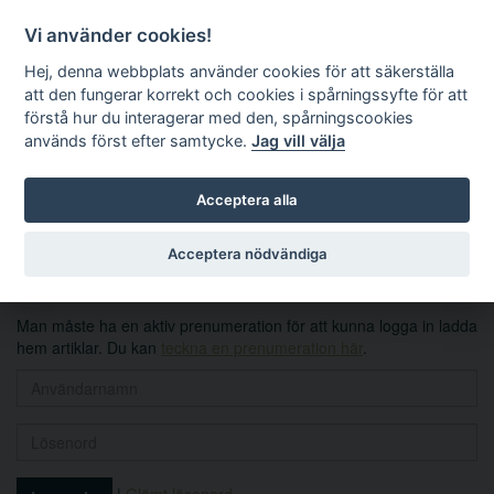
Vi använder cookies!
Hej, denna webbplats använder cookies för att säkerställa
att den fungerar korrekt och cookies i spårningssyfte för att
förstå hur du interagerar med den, spårningscookies
används först efter samtycke.
Jag vill välja
Sök
Acceptera alla
Logga in
Acceptera nödvändiga
Man måste ha en aktiv prenumeration för att kunna logga in ladda
hem artiklar. Du kan
teckna en prenumeration här
.
|
Glömt lösenord