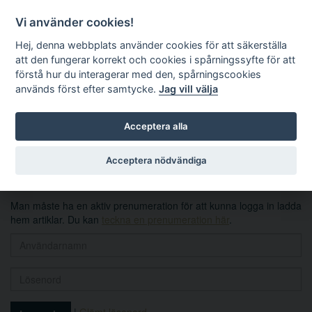
Vi använder cookies!
Hej, denna webbplats använder cookies för att säkerställa
att den fungerar korrekt och cookies i spårningssyfte för att
förstå hur du interagerar med den, spårningscookies
används först efter samtycke.
Jag vill välja
Sök
Acceptera alla
Logga in
Acceptera nödvändiga
Man måste ha en aktiv prenumeration för att kunna logga in ladda
hem artiklar. Du kan
teckna en prenumeration här
.
|
Glömt lösenord