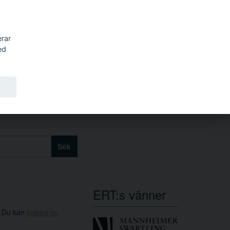
erar
ed
Sök
ERT:s vänner
. Du kan
teckna en