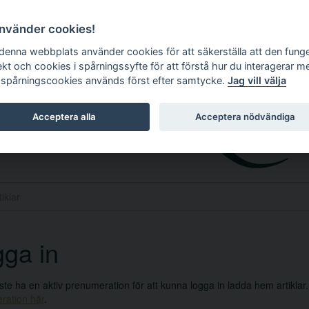
använder cookies!
 denna webbplats använder cookies för att säkerställa att den fung
ekt och cookies i spårningssyfte för att förstå hur du interagerar m
 spårningscookies används först efter samtycke.
Jag vill välja
Acceptera alla
Acceptera nödvändiga
ga in
e ha en aktiv prenumeration för att kunna logga in ladda hem artiklar
ration här
.