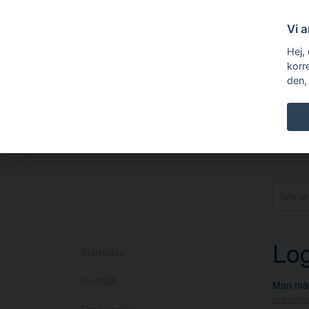
Vi 
Hej,
korr
den,
Log
Startsidan
Innehåll
Man måst
prenume