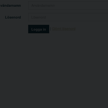
nvändarnamn
Lösenord
|
Glömt lösenord