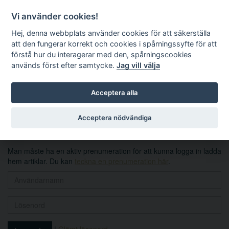
Vi använder cookies!
Hej, denna webbplats använder cookies för att säkerställa
att den fungerar korrekt och cookies i spårningssyfte för att
förstå hur du interagerar med den, spårningscookies
används först efter samtycke.
Jag vill välja
Sök
Acceptera alla
Logga in
Acceptera nödvändiga
Man måste ha en aktiv prenumeration för att kunna logga in ladda
hem artiklar. Du kan
teckna en prenumeration här
.
|
Glömt lösenord