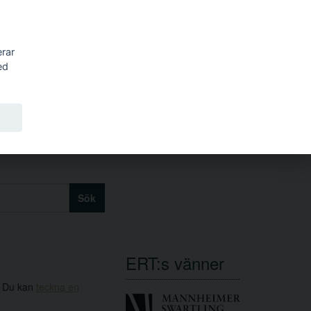
erar
ed
Sök
ERT:s vänner
. Du kan
teckna en