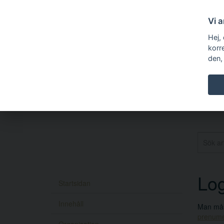
Vi 
Hej,
korr
den,
Log
Startsidan
Innehåll
Man måst
prenume