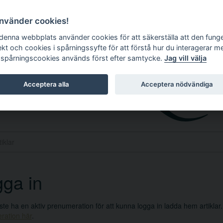
använder cookies!
 denna webbplats använder cookies för att säkerställa att den fung
ekt och cookies i spårningssyfte för att förstå hur du interagerar m
 spårningscookies används först efter samtycke.
Jag vill välja
Acceptera alla
Acceptera nödvändiga
ga in
e ha en aktiv prenumeration för att kunna logga in ladda hem artiklar
ration här
.