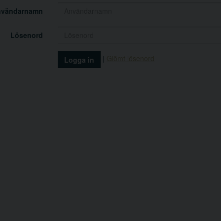
nvändarnamn
Lösenord
|
Glömt lösenord