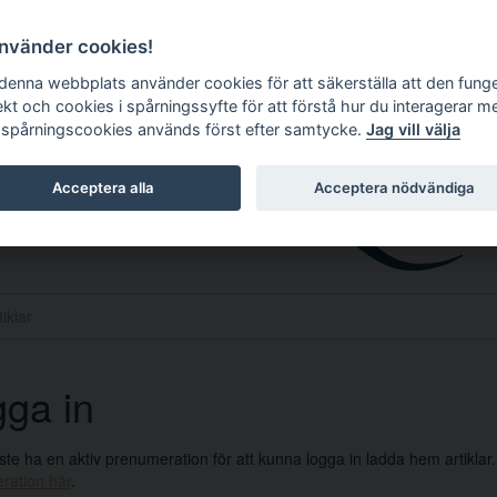
använder cookies!
 denna webbplats använder cookies för att säkerställa att den fung
ekt och cookies i spårningssyfte för att förstå hur du interagerar m
 spårningscookies används först efter samtycke.
Jag vill välja
Acceptera alla
Acceptera nödvändiga
ga in
e ha en aktiv prenumeration för att kunna logga in ladda hem artiklar
ration här
.