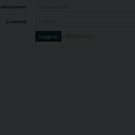
nvändarnamn
Lösenord
|
Glömt lösenord