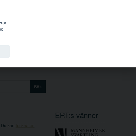
erar
ed
Sök
ERT:s vänner
. Du kan
teckna en