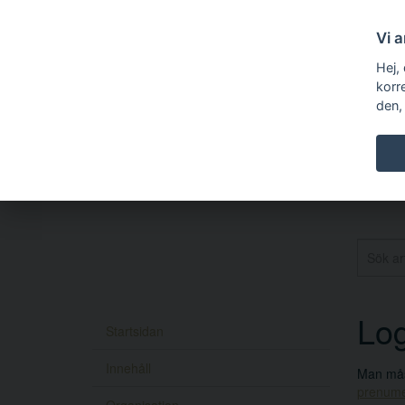
Vi 
Hej,
korr
den,
Log
Startsidan
Innehåll
Man måst
prenume