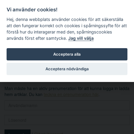
Vi använder cookies!
Hej, denna webbplats använder cookies för att säkerställa
att den fungerar korrekt och cookies i spårningssyfte för att
förstå hur du interagerar med den, spårningscookies
används först efter samtycke.
Jag vill välja
Sök
Acceptera alla
Logga in
Acceptera nödvändiga
Man måste ha en aktiv prenumeration för att kunna logga in ladda
hem artiklar. Du kan
teckna en prenumeration här
.
|
Glömt lösenord