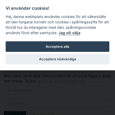
Vi använder cookies!
Hej, denna webbplats använder cookies för att säkerställa
att den fungerar korrekt och cookies i spårningssyfte för att
förstå hur du interagerar med den, spårningscookies
används först efter samtycke.
Jag vill välja
Sök
Acceptera alla
Logga in
Acceptera nödvändiga
Man måste ha en aktiv prenumeration för att kunna logga in ladda
hem artiklar. Du kan
teckna en prenumeration här
.
|
Glömt lösenord