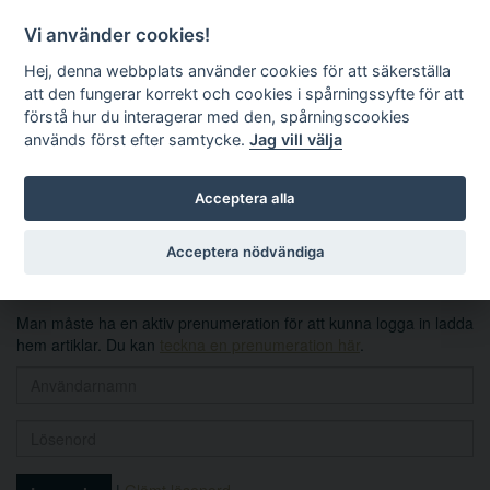
Vi använder cookies!
Hej, denna webbplats använder cookies för att säkerställa
att den fungerar korrekt och cookies i spårningssyfte för att
förstå hur du interagerar med den, spårningscookies
används först efter samtycke.
Jag vill välja
Sök
Acceptera alla
Logga in
Acceptera nödvändiga
Man måste ha en aktiv prenumeration för att kunna logga in ladda
hem artiklar. Du kan
teckna en prenumeration här
.
|
Glömt lösenord