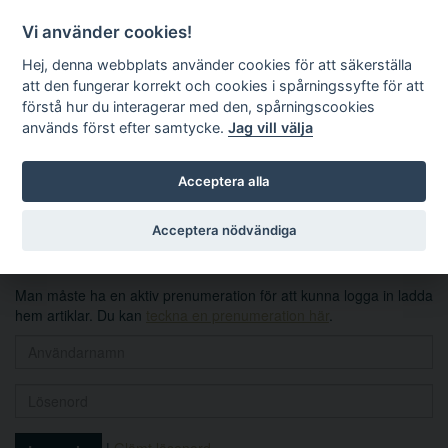
Vi använder cookies!
Hej, denna webbplats använder cookies för att säkerställa
att den fungerar korrekt och cookies i spårningssyfte för att
förstå hur du interagerar med den, spårningscookies
används först efter samtycke.
Jag vill välja
Sök
Acceptera alla
Logga in
Acceptera nödvändiga
Man måste ha en aktiv prenumeration för att kunna logga in ladda
hem artiklar. Du kan
teckna en prenumeration här
.
|
Glömt lösenord