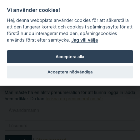
Vi använder cookies!
Hej, denna webbplats använder cookies för att säkerställa
att den fungerar korrekt och cookies i spårningssyfte för att
förstå hur du interagerar med den, spårningscookies
används först efter samtycke.
Jag vill välja
Sök
Acceptera alla
Logga in
Acceptera nödvändiga
Man måste ha en aktiv prenumeration för att kunna logga in ladda
hem artiklar. Du kan
teckna en prenumeration här
.
|
Glömt lösenord